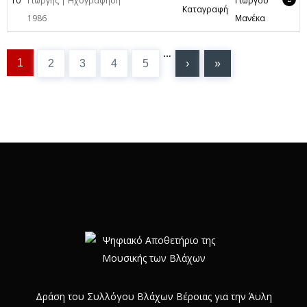
10
Γιώργης | Ηχογράφηση
Γιώργου
Καταγραφή
1986
Μανέκα
Σελίδες
…
1
2
3
4
5
›
»
Δράση του Συλλόγου Βλάχων Βέροιας για την Άυλη