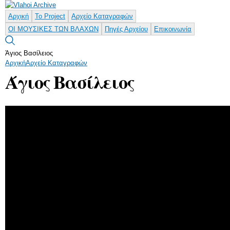
Παράκαμψη
προς το
Αρχική
Το Project
Αρχείο Καταγραφών
κυρίως
ΟΙ ΜΟΥΣΙΚΕΣ ΤΩΝ ΒΛΑΧΩΝ
Πηγές Αρχείου
Επικοινωνία
περιεχόμενο
Άγιος Βασίλειος
Αρχική
Αρχείο Καταγραφών
Άγιος Βασίλειος