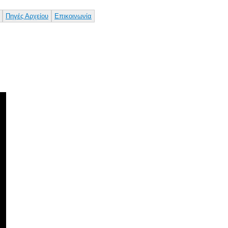
Παράκαμψη
προς το
Πηγές Αρχείου
Επικοινωνία
κυρίως
περιεχόμενο