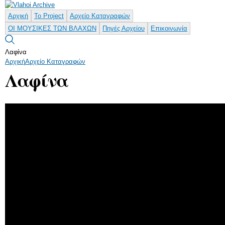
Παράκαμψη
προς το
Αρχική
Το Project
Αρχείο Καταγραφών
κυρίως
ΟΙ ΜΟΥΣΙΚΕΣ ΤΩΝ ΒΛΑΧΩΝ
Πηγές Αρχείου
Επικοινωνία
περιεχόμενο
Λαφίνα
Αρχική
Αρχείο Καταγραφών
Λαφίνα