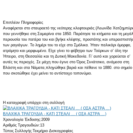
Επιπλέον Πληροφορίες
Αναφέρεται στο σταυραετό της νεότερης κλεφτουριάς (Λεωνίδα Χατζημπύρο
που γεννήθηκε στη Σαμαρίνα στα 1850. Παράτησε τα κτήματα και τη μεγά
περιουσία του πατέρα του και βγήκε κλέφτης, προστάτης και υπερασπιστή
των ραγιάγων. Το λημέρι του το είχε στο Σμόλικα. Ήταν παλικάρι όμορφο,
ατρόμητο και μορφωμένο. Είχε γίνει το φόβητρο των Τούρκων σ’ όλη την
Ήπειρο, στη Θεσσαλία και τη Δυτική Μακεδονία. Γι’ αυτό και χορεύεται σ’
αυτές τις περιοχές. Σε μάχη που έγινε στο Όρος Σινιάτσικο, ανάμεσα στη
Βλάστη και στα Νάματα,πληγώθηκε βαριά και πέθανε το 1880. στο σημείο
που σκοτώθηκε έχει μείνει το αντίστοιχο τοπονύμιο.
Η καταγραφή υπάρχει στη συλλογή
ΒΛΑΧΙΚΑ ΤΡΑΓΟΥΔΙΑ - ΚΑΤΙ ΣΤΕΑΛΙ ... ( ΟΣΑ ΑΣΤΡΑ …)
Χρονολογία Έκδοσης:
2009
Αριθμός Τραγουδιών:
13
Τύπος Συλλογής:
Τεκμήριο Δισκογραφίας