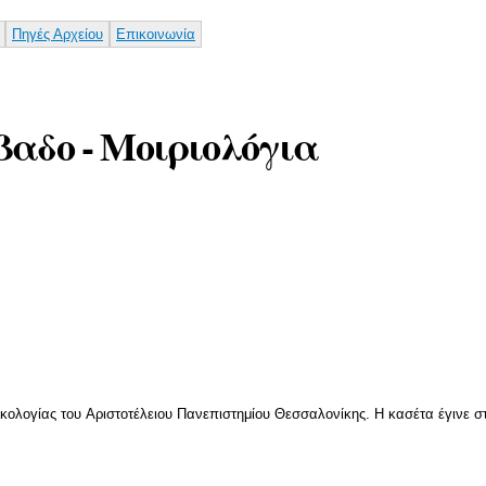
Παράκαμψη
προς το
Πηγές Αρχείου
Επικοινωνία
κυρίως
περιεχόμενο
βαδο - Μοιριολόγια
ικολογίας του Αριστοτέλειου Πανεπιστημίου Θεσσαλονίκης. Η κασέτα έγινε 